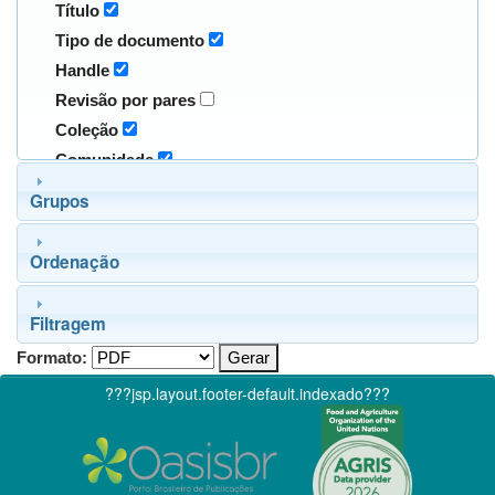
Título
Tipo de documento
Handle
Revisão por pares
Coleção
Comunidade
Grupos
Ordenação
Filtragem
Formato:
???jsp.layout.footer-default.indexado???