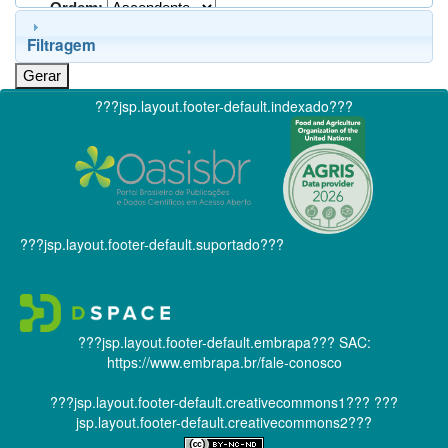
Ordem:
Filtragem
???jsp.layout.footer-default.indexado???
???jsp.layout.footer-default.suportado???
???jsp.layout.footer-default.embrapa???
SAC:
https://www.embrapa.br/fale-conosco
???jsp.layout.footer-default.creativecommons1???
???
jsp.layout.footer-default.creativecommons2???