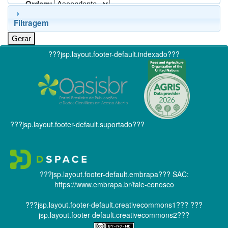
Ordem:
Filtragem
???jsp.layout.footer-default.indexado???
???jsp.layout.footer-default.suportado???
???jsp.layout.footer-default.embrapa???
SAC:
https://www.embrapa.br/fale-conosco
???jsp.layout.footer-default.creativecommons1???
???
jsp.layout.footer-default.creativecommons2???