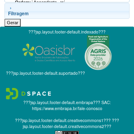
Ordem:
Filtragem
???jsp.layout.footer-default.indexado???
???jsp.layout.footer-default.suportado???
???jsp.layout.footer-default.embrapa???
SAC:
https://www.embrapa.br/fale-conosco
???jsp.layout.footer-default.creativecommons1???
???
jsp.layout.footer-default.creativecommons2???