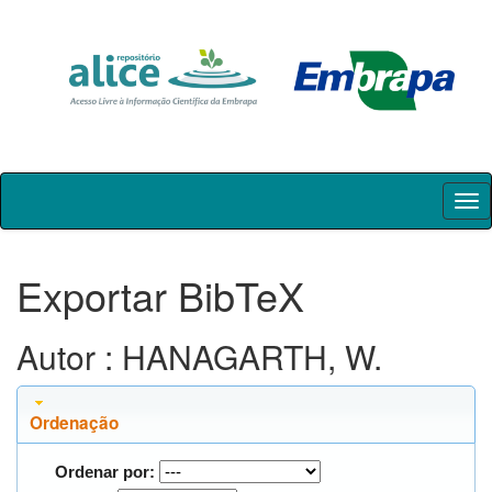
Skip
navigation
Exportar BibTeX
Autor : HANAGARTH, W.
Ordenação
Ordenar por: