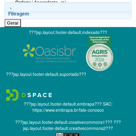
Ordem:
Filtragem
???jsp.layout.footer-default.indexado???
???jsp.layout.footer-default.suportado???
???jsp.layout.footer-default.embrapa???
SAC:
https://www.embrapa.br/fale-conosco
???jsp.layout.footer-default.creativecommons1???
???
jsp.layout.footer-default.creativecommons2???