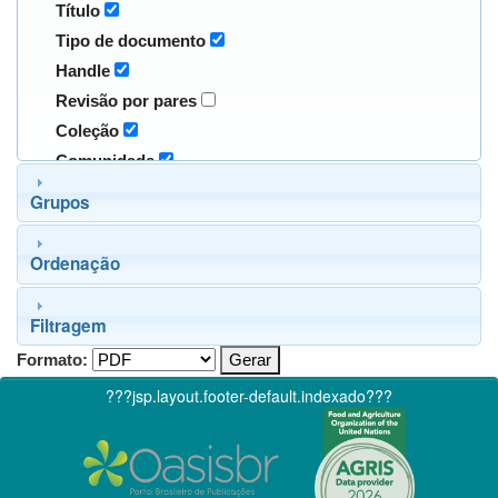
Título
Tipo de documento
Handle
Revisão por pares
Coleção
Comunidade
Grupos
Ordenação
Filtragem
Formato:
???jsp.layout.footer-default.indexado???