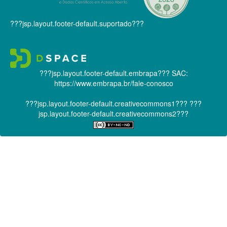
???jsp.layout.footer-default.suportado???
???jsp.layout.footer-default.embrapa???
SAC:
https://www.embrapa.br/fale-conosco
???jsp.layout.footer-default.creativecommons1???
???
jsp.layout.footer-default.creativecommons2???