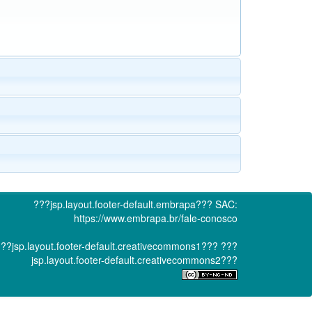
???jsp.layout.footer-default.embrapa???
SAC:
https://www.embrapa.br/fale-conosco
??jsp.layout.footer-default.creativecommons1???
???
jsp.layout.footer-default.creativecommons2???