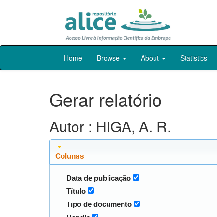
Skip
Home
Browse
About
Statistics
navigation
Gerar relatório
Autor : HIGA, A. R.
Colunas
Data de publicação
Título
Tipo de documento