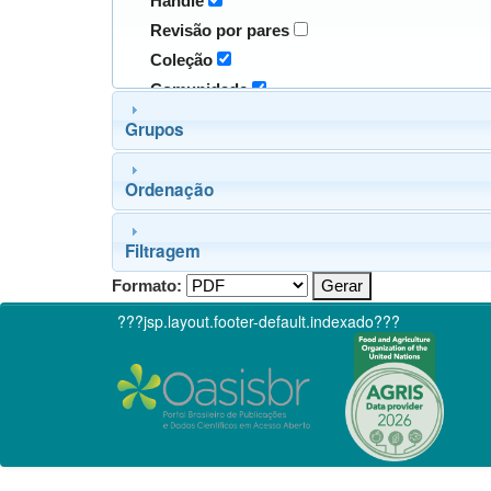
Handle
Revisão por pares
Coleção
Comunidade
Grupos
Ordenação
Filtragem
Formato:
???jsp.layout.footer-default.indexado???