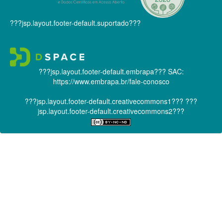
???jsp.layout.footer-default.suportado???
???jsp.layout.footer-default.embrapa???
SAC:
https://www.embrapa.br/fale-conosco
???jsp.layout.footer-default.creativecommons1???
???
jsp.layout.footer-default.creativecommons2???