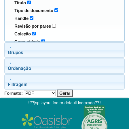
Título
Tipo de documento
Handle
Revisão por pares
Coleção
Comunidade
Grupos
Ordenação
Filtragem
Formato:
???jsp.layout.footer-default.indexado???