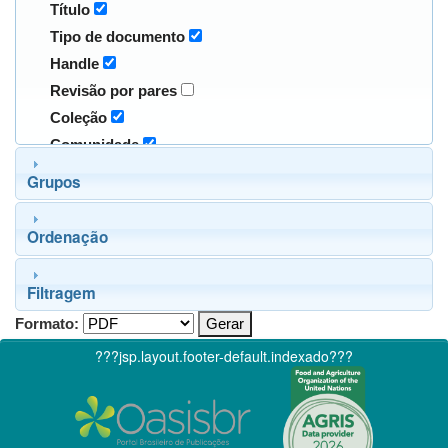
Título
Tipo de documento
Handle
Revisão por pares
Coleção
Comunidade
Grupos
Ordenação
Filtragem
Formato:
???jsp.layout.footer-default.indexado???