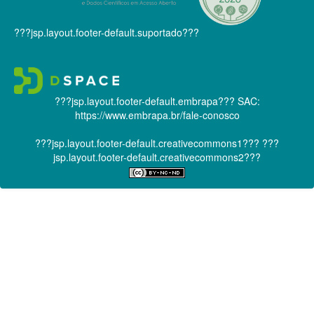
???jsp.layout.footer-default.suportado???
???jsp.layout.footer-default.embrapa???
SAC:
https://www.embrapa.br/fale-conosco
???jsp.layout.footer-default.creativecommons1???
???
jsp.layout.footer-default.creativecommons2???