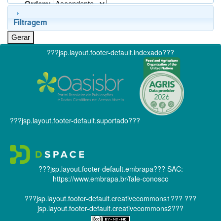
Ordem:
Filtragem
???jsp.layout.footer-default.indexado???
???jsp.layout.footer-default.suportado???
???jsp.layout.footer-default.embrapa???
SAC:
https://www.embrapa.br/fale-conosco
???jsp.layout.footer-default.creativecommons1???
???
jsp.layout.footer-default.creativecommons2???