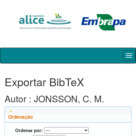
Skip
navigation
Exportar BibTeX
Autor : JONSSON, C. M.
Ordenação
Ordenar por: