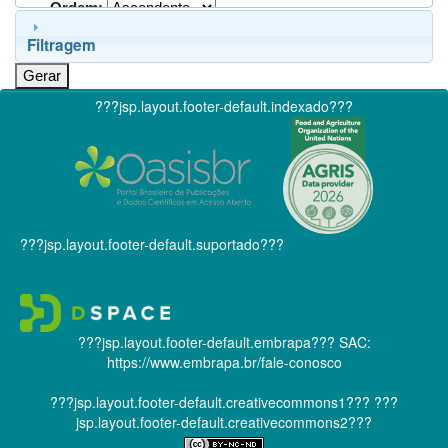
Ordem:
Filtragem
???jsp.layout.footer-default.indexado???
???jsp.layout.footer-default.suportado???
???jsp.layout.footer-default.embrapa???
SAC:
https://www.embrapa.br/fale-conosco
???jsp.layout.footer-default.creativecommons1???
???
jsp.layout.footer-default.creativecommons2???