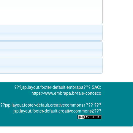
???jsp.layout.footer-default.embrapa???
SAC:
https://www.embrapa.br/fale-conosco
??jsp.layout.footer-default.creativecommons1???
???
jsp.layout.footer-default.creativecommons2???