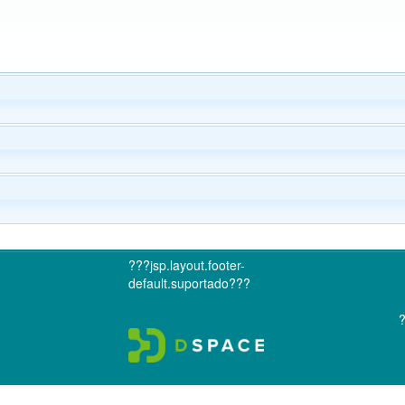
???jsp.layout.footer-
default.suportado???
?