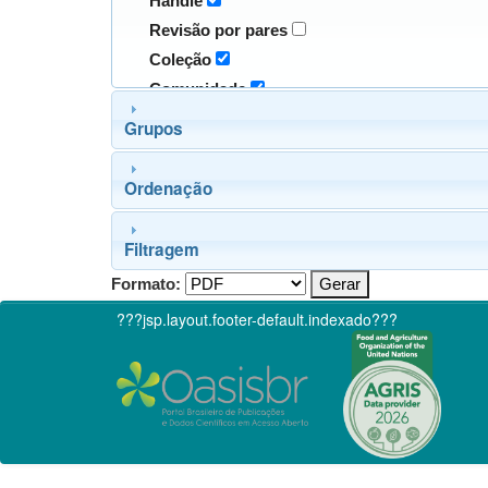
Handle
Revisão por pares
Coleção
Comunidade
Grupos
Ordenação
Filtragem
Formato:
???jsp.layout.footer-default.indexado???