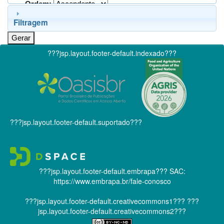
Ordem:
Filtragem
???jsp.layout.footer-default.indexado???
???jsp.layout.footer-default.suportado???
???jsp.layout.footer-default.embrapa???
SAC:
https://www.embrapa.br/fale-conosco
???jsp.layout.footer-default.creativecommons1???
???
jsp.layout.footer-default.creativecommons2???