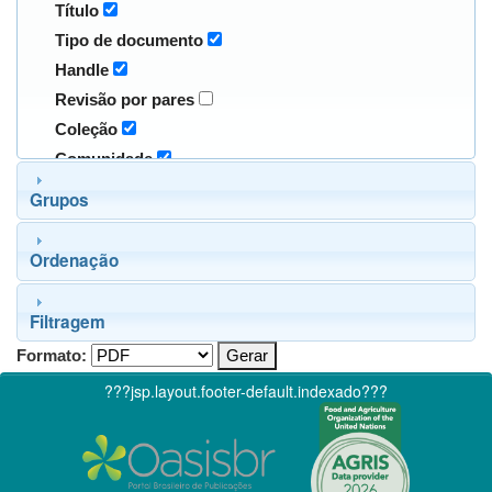
Título
Tipo de documento
Handle
Revisão por pares
Coleção
Comunidade
Grupos
Ordenação
Filtragem
Formato:
???jsp.layout.footer-default.indexado???