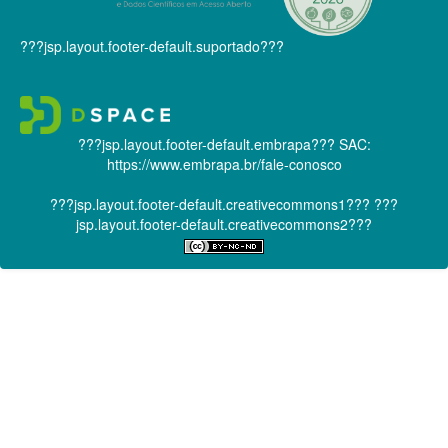
???jsp.layout.footer-default.suportado???
???jsp.layout.footer-default.embrapa???
SAC:
https://www.embrapa.br/fale-conosco
???jsp.layout.footer-default.creativecommons1???
???
jsp.layout.footer-default.creativecommons2???