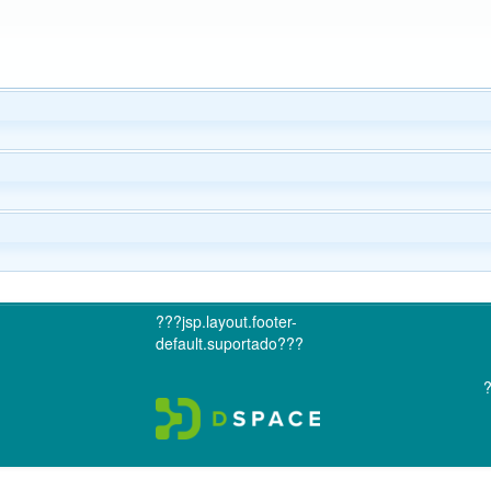
???jsp.layout.footer-
default.suportado???
?