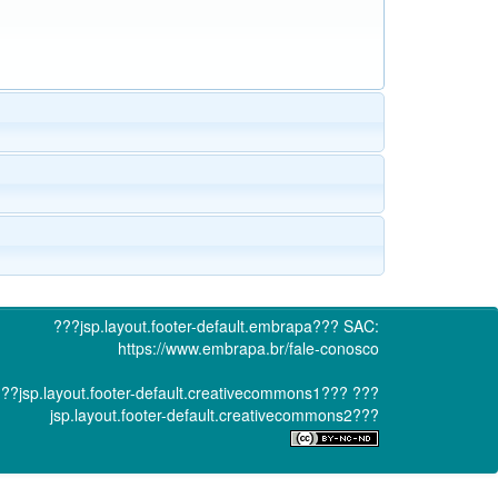
???jsp.layout.footer-default.embrapa???
SAC:
https://www.embrapa.br/fale-conosco
??jsp.layout.footer-default.creativecommons1???
???
jsp.layout.footer-default.creativecommons2???