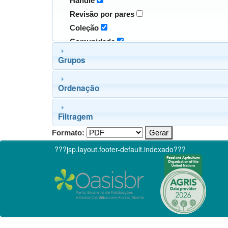
Handle
Revisão por pares
Coleção
Comunidade
Grupos
Ordenação
Filtragem
Formato:
???jsp.layout.footer-default.indexado???