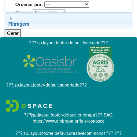
Ordenar por:
Ordem:
Filtragem
???jsp.layout.footer-default.indexado???
???jsp.layout.footer-default.suportado???
???jsp.layout.footer-default.embrapa???
SAC:
https://www.embrapa.br/fale-conosco
???jsp.layout.footer-default.creativecommons1???
???