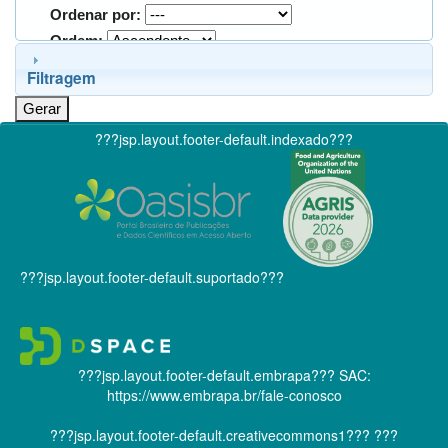
Ordenar por:
Ordem:
Filtragem
???jsp.layout.footer-default.indexado???
???jsp.layout.footer-default.suportado???
???jsp.layout.footer-default.embrapa???
SAC:
https://www.embrapa.br/fale-conosco
???jsp.layout.footer-default.creativecommons1???
???