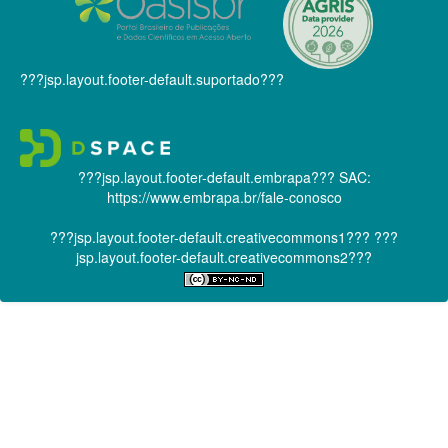
???jsp.layout.footer-default.suportado???
???jsp.layout.footer-default.embrapa???
SAC:
https://www.embrapa.br/fale-conosco
???jsp.layout.footer-default.creativecommons1???
???
jsp.layout.footer-default.creativecommons2???