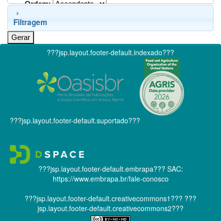
Ordem:
Filtragem
???jsp.layout.footer-default.indexado???
???jsp.layout.footer-default.suportado???
???jsp.layout.footer-default.embrapa???
SAC:
https://www.embrapa.br/fale-conosco
???jsp.layout.footer-default.creativecommons1???
???
jsp.layout.footer-default.creativecommons2???