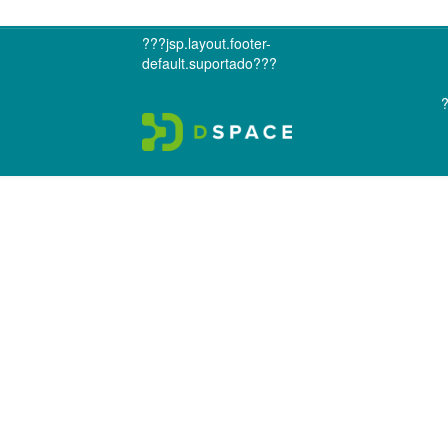
???jsp.layout.footer-
default.suportado???
?