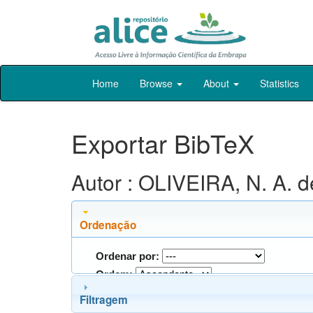
Skip
Home
Browse
About
Statistics
navigation
Exportar BibTeX
Autor : OLIVEIRA, N. A. d
Ordenação
Ordenar por:
Ordem:
Filtragem