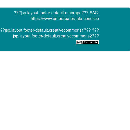
???jsp.layout.footer-default.embrapa???
SAC:
https://www.embrapa.br/fale-conosco
??jsp.layout.footer-default.creativecommons1???
???
jsp.layout.footer-default.creativecommons2???