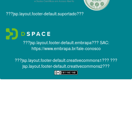
???jsp.layout.footer-default.suportado???
???jsp.layout.footer-default.embrapa???
SAC:
https://www.embrapa.br/fale-conosco
???jsp.layout.footer-default.creativecommons1???
???
jsp.layout.footer-default.creativecommons2???