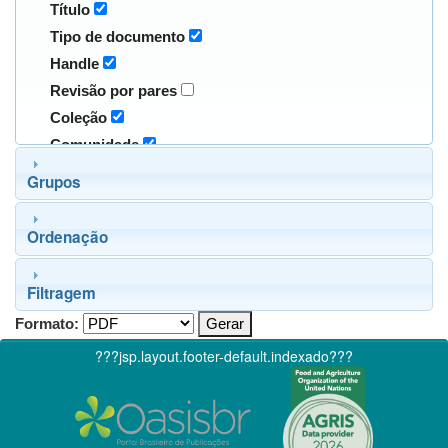
Título
Tipo de documento
Handle
Revisão por pares
Coleção
Comunidade
Grupos
Ordenação
Filtragem
Formato:
???jsp.layout.footer-default.indexado???