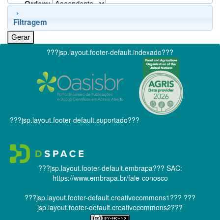
Ordem:
Filtragem
???jsp.layout.footer-default.indexado???
???jsp.layout.footer-default.suportado???
???jsp.layout.footer-default.embrapa???
SAC:
https://www.embrapa.br/fale-conosco
???jsp.layout.footer-default.creativecommons1???
???
jsp.layout.footer-default.creativecommons2???