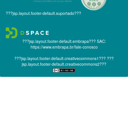
???jsp.layout.footer-default.suportado???
???jsp.layout.footer-default.embrapa???
SAC:
https://www.embrapa.br/fale-conosco
???jsp.layout.footer-default.creativecommons1???
???
jsp.layout.footer-default.creativecommons2???