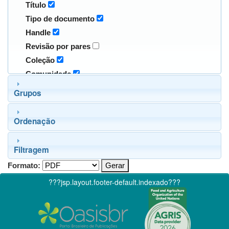
Título
Tipo de documento
Handle
Revisão por pares
Coleção
Comunidade
Grupos
Ordenação
Filtragem
Formato:
???jsp.layout.footer-default.indexado???