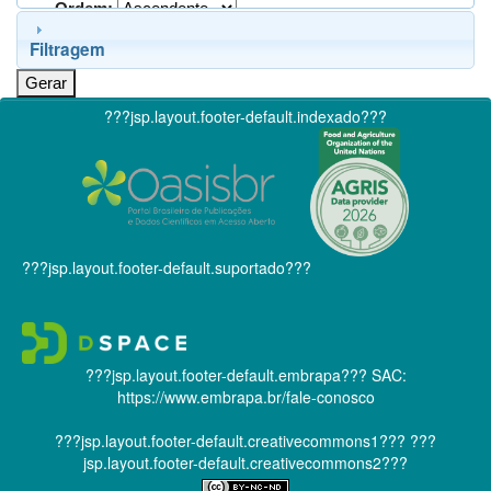
Ordem:
Filtragem
???jsp.layout.footer-default.indexado???
???jsp.layout.footer-default.suportado???
???jsp.layout.footer-default.embrapa???
SAC:
https://www.embrapa.br/fale-conosco
???jsp.layout.footer-default.creativecommons1???
???
jsp.layout.footer-default.creativecommons2???