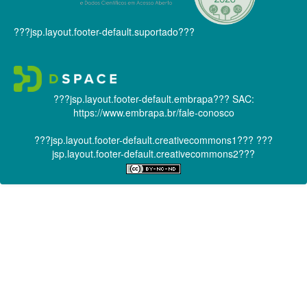
???jsp.layout.footer-default.suportado???
???jsp.layout.footer-default.embrapa???
SAC:
https://www.embrapa.br/fale-conosco
???jsp.layout.footer-default.creativecommons1???
???
jsp.layout.footer-default.creativecommons2???