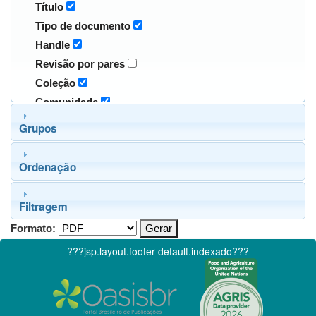
Título
Tipo de documento
Handle
Revisão por pares
Coleção
Comunidade
Grupos
Ordenação
Filtragem
Formato:
???jsp.layout.footer-default.indexado???