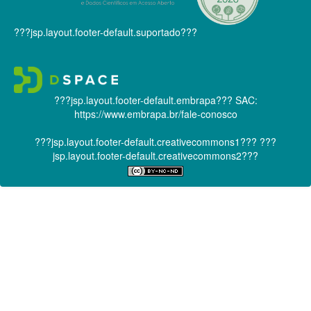
???jsp.layout.footer-default.suportado???
???jsp.layout.footer-default.embrapa???
SAC:
https://www.embrapa.br/fale-conosco
???jsp.layout.footer-default.creativecommons1???
???
jsp.layout.footer-default.creativecommons2???