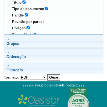
Título
Tipo de documento
Handle
Revisão por pares
Coleção
Comunidade
Grupos
Ordenação
Filtragem
Formato:
???jsp.layout.footer-default.indexado???