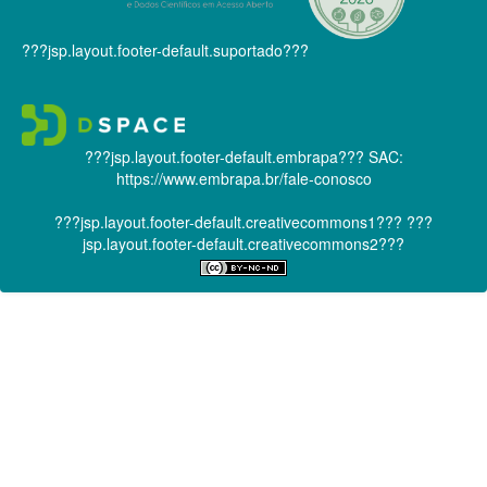
???jsp.layout.footer-default.suportado???
???jsp.layout.footer-default.embrapa???
SAC:
https://www.embrapa.br/fale-conosco
???jsp.layout.footer-default.creativecommons1???
???
jsp.layout.footer-default.creativecommons2???