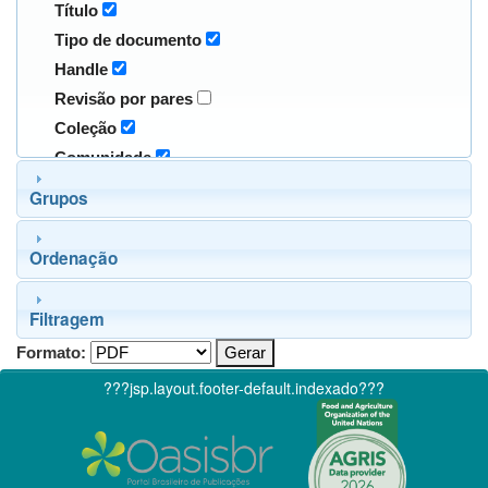
Título
Tipo de documento
Handle
Revisão por pares
Coleção
Comunidade
Grupos
Ordenação
Filtragem
Formato:
???jsp.layout.footer-default.indexado???