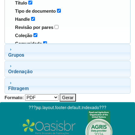
Título
Tipo de documento
Handle
Revisão por pares
Coleção
Comunidade
Grupos
Ordenação
Filtragem
Formato:
???jsp.layout.footer-default.indexado???