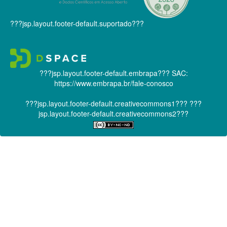
???jsp.layout.footer-default.suportado???
???jsp.layout.footer-default.embrapa???
SAC:
https://www.embrapa.br/fale-conosco
???jsp.layout.footer-default.creativecommons1???
???
jsp.layout.footer-default.creativecommons2???