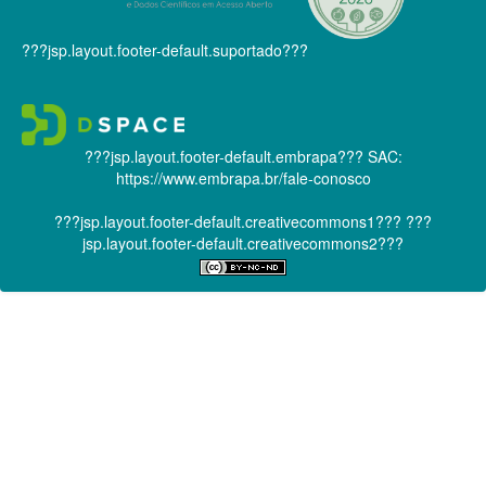
???jsp.layout.footer-default.suportado???
???jsp.layout.footer-default.embrapa???
SAC:
https://www.embrapa.br/fale-conosco
???jsp.layout.footer-default.creativecommons1???
???
jsp.layout.footer-default.creativecommons2???