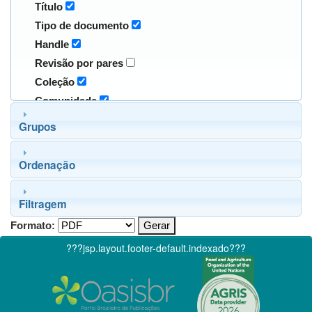
Título
Tipo de documento
Handle
Revisão por pares
Coleção
Comunidade
Grupos
Ordenação
Filtragem
Formato:
???jsp.layout.footer-default.indexado???