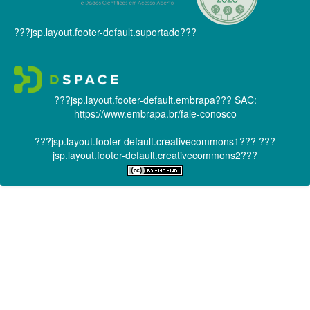
???jsp.layout.footer-default.suportado???
???jsp.layout.footer-default.embrapa???
SAC:
https://www.embrapa.br/fale-conosco
???jsp.layout.footer-default.creativecommons1???
???
jsp.layout.footer-default.creativecommons2???