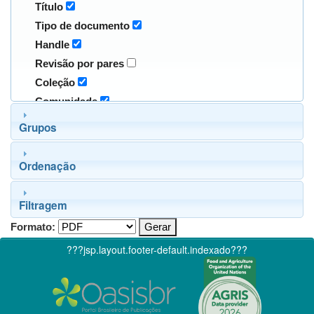
Título
Tipo de documento
Handle
Revisão por pares
Coleção
Comunidade
Grupos
Ordenação
Filtragem
Formato:
???jsp.layout.footer-default.indexado???