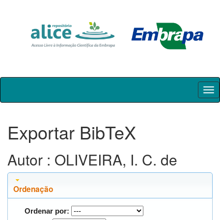
Skip
navigation
Exportar BibTeX
Autor : OLIVEIRA, I. C. de
Ordenação
Ordenar por: