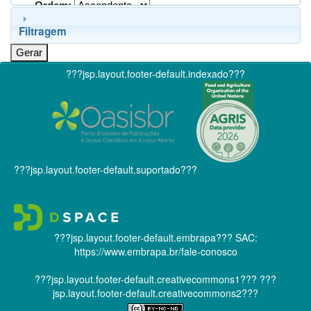
Ordem:
Filtragem
???jsp.layout.footer-default.indexado???
???jsp.layout.footer-default.suportado???
???jsp.layout.footer-default.embrapa???
SAC:
https://www.embrapa.br/fale-conosco
???jsp.layout.footer-default.creativecommons1???
???
jsp.layout.footer-default.creativecommons2???