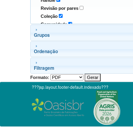
Handle
Revisão por pares
Coleção
Comunidade
Grupos
Ordenação
Filtragem
Formato:
???jsp.layout.footer-default.indexado???