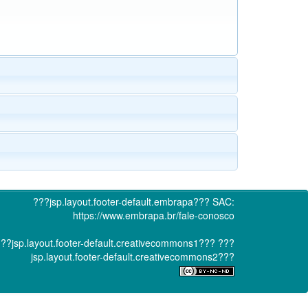
???jsp.layout.footer-default.embrapa???
SAC:
https://www.embrapa.br/fale-conosco
??jsp.layout.footer-default.creativecommons1???
???
jsp.layout.footer-default.creativecommons2???