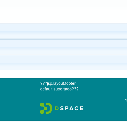
???jsp.layout.footer-
default.suportado???
?