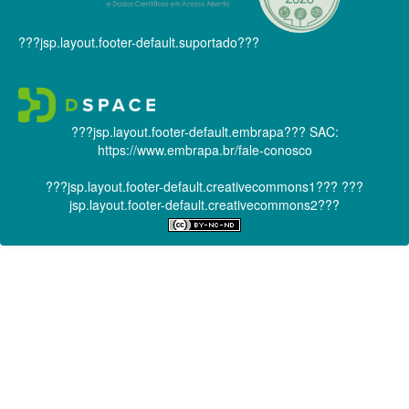
???jsp.layout.footer-default.suportado???
???jsp.layout.footer-default.embrapa???
SAC:
https://www.embrapa.br/fale-conosco
???jsp.layout.footer-default.creativecommons1???
???
jsp.layout.footer-default.creativecommons2???