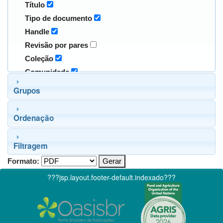
Título
Tipo de documento
Handle
Revisão por pares
Coleção
Comunidade
Grupos
Ordenação
Filtragem
Formato:
???jsp.layout.footer-default.indexado???