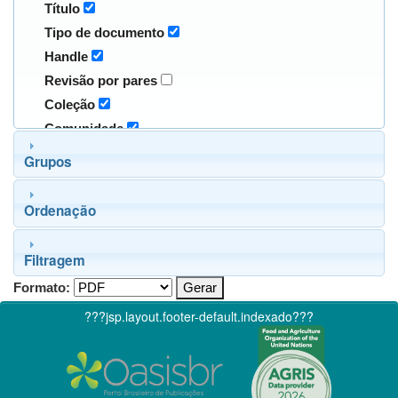
Título
Tipo de documento
Handle
Revisão por pares
Coleção
Comunidade
Grupos
Ordenação
Filtragem
Formato:
???jsp.layout.footer-default.indexado???