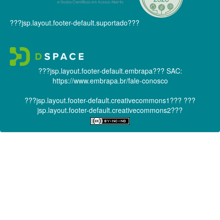
???jsp.layout.footer-default.suportado???
???jsp.layout.footer-default.embrapa???
SAC:
https://www.embrapa.br/fale-conosco
???jsp.layout.footer-default.creativecommons1???
???
jsp.layout.footer-default.creativecommons2???