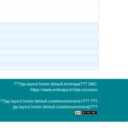
???jsp.layout.footer-default.embrapa???
SAC:
https://www.embrapa.br/fale-conosco
??jsp.layout.footer-default.creativecommons1???
???
jsp.layout.footer-default.creativecommons2???