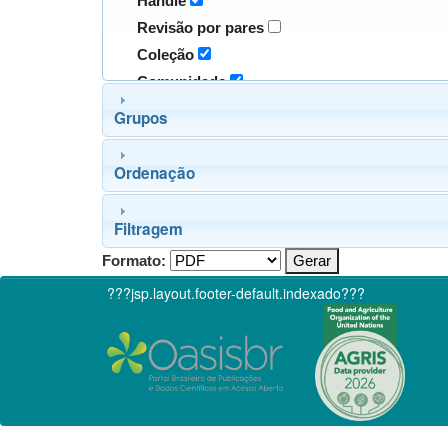
Handle
Revisão por pares
Coleção
Comunidade
Grupos
Ordenação
Filtragem
Formato:
???jsp.layout.footer-default.indexado???