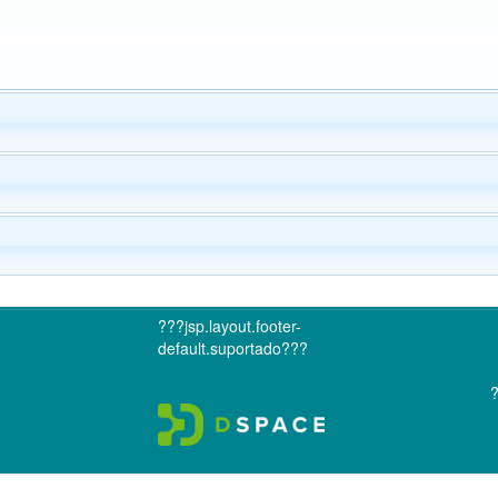
???jsp.layout.footer-
default.suportado???
?