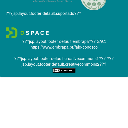
???jsp.layout.footer-default.suportado???
???jsp.layout.footer-default.embrapa???
SAC:
https://www.embrapa.br/fale-conosco
???jsp.layout.footer-default.creativecommons1???
???
jsp.layout.footer-default.creativecommons2???