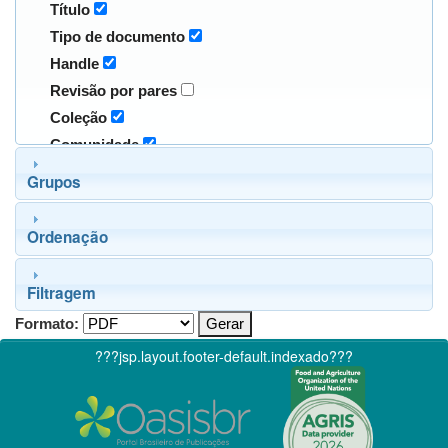
Título
Tipo de documento
Handle
Revisão por pares
Coleção
Comunidade
Grupos
Ordenação
Filtragem
Formato:
???jsp.layout.footer-default.indexado???