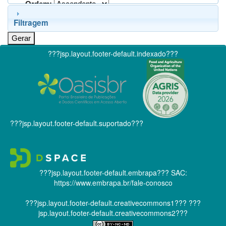
Ordem:
Filtragem
???jsp.layout.footer-default.indexado???
???jsp.layout.footer-default.suportado???
???jsp.layout.footer-default.embrapa???
SAC:
https://www.embrapa.br/fale-conosco
???jsp.layout.footer-default.creativecommons1???
???
jsp.layout.footer-default.creativecommons2???