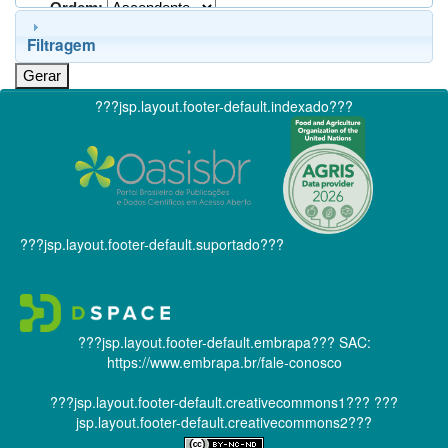
Ordem:
Filtragem
???jsp.layout.footer-default.indexado???
???jsp.layout.footer-default.suportado???
???jsp.layout.footer-default.embrapa???
SAC:
https://www.embrapa.br/fale-conosco
???jsp.layout.footer-default.creativecommons1???
???
jsp.layout.footer-default.creativecommons2???