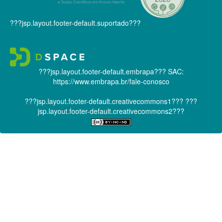
???jsp.layout.footer-default.suportado???
???jsp.layout.footer-default.embrapa???
SAC:
https://www.embrapa.br/fale-conosco
???jsp.layout.footer-default.creativecommons1???
???
jsp.layout.footer-default.creativecommons2???