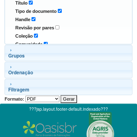
Título
Tipo de documento
Handle
Revisão por pares
Coleção
Comunidade
Grupos
Ordenação
Filtragem
Formato:
???jsp.layout.footer-default.indexado???