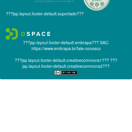
???jsp.layout.footer-default.suportado???
???jsp.layout.footer-default.embrapa???
SAC:
https://www.embrapa.br/fale-conosco
???jsp.layout.footer-default.creativecommons1???
???
jsp.layout.footer-default.creativecommons2???