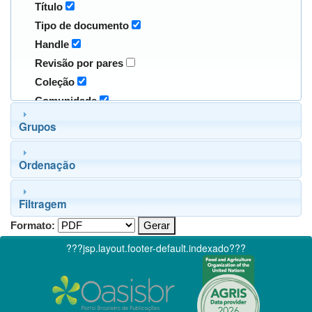
Título
Tipo de documento
Handle
Revisão por pares
Coleção
Comunidade
Grupos
Ordenação
Filtragem
Formato:
???jsp.layout.footer-default.indexado???