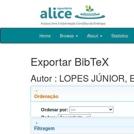
Skip
Home
Browse
About
Statistics
navigation
Exportar BibTeX
Autor : LOPES JÚNIOR, E
Ordenação
Ordenar por:
Ordem:
Filtragem