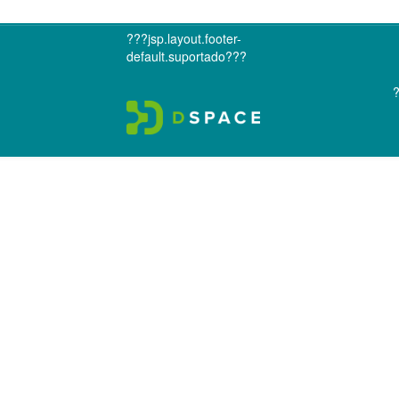
???jsp.layout.footer-
default.suportado???
?