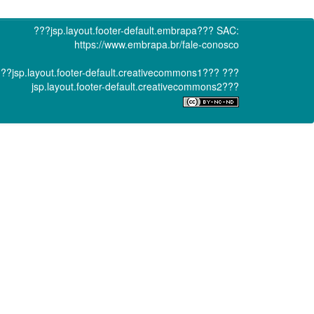
???jsp.layout.footer-default.embrapa???
SAC:
https://www.embrapa.br/fale-conosco
??jsp.layout.footer-default.creativecommons1???
???
jsp.layout.footer-default.creativecommons2???