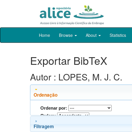
Skip
Home
Browse
About
Statistics
navigation
Exportar BibTeX
Autor : LOPES, M. J. C.
Ordenação
Ordenar por:
Ordem:
Filtragem