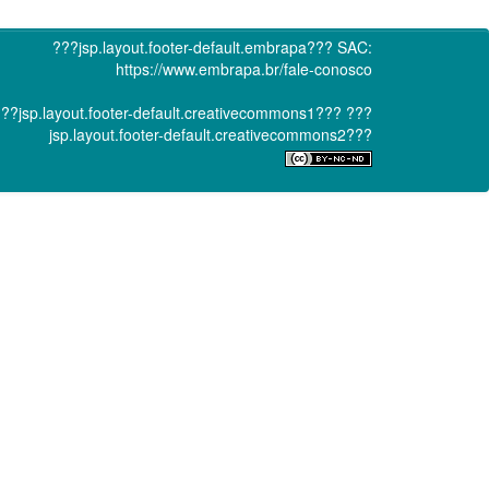
???jsp.layout.footer-default.embrapa???
SAC:
https://www.embrapa.br/fale-conosco
??jsp.layout.footer-default.creativecommons1???
???
jsp.layout.footer-default.creativecommons2???