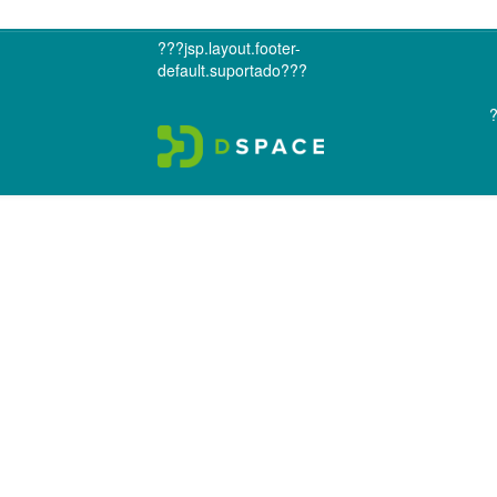
???jsp.layout.footer-
default.suportado???
?