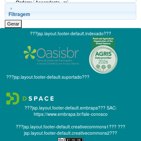
Ordem:
Filtragem
???jsp.layout.footer-default.indexado???
???jsp.layout.footer-default.suportado???
???jsp.layout.footer-default.embrapa???
SAC:
https://www.embrapa.br/fale-conosco
???jsp.layout.footer-default.creativecommons1???
???
jsp.layout.footer-default.creativecommons2???