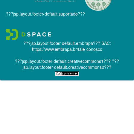
???jsp.layout.footer-default.suportado???
???jsp.layout.footer-default.embrapa???
SAC:
https://www.embrapa.br/fale-conosco
???jsp.layout.footer-default.creativecommons1???
???
jsp.layout.footer-default.creativecommons2???