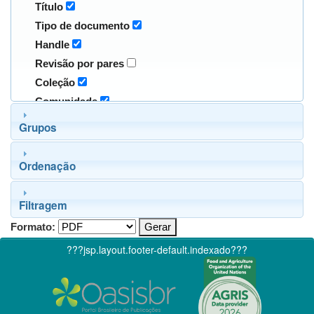
Título
Tipo de documento
Handle
Revisão por pares
Coleção
Comunidade
Grupos
Ordenação
Filtragem
Formato:
???jsp.layout.footer-default.indexado???