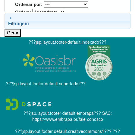
Ordenar por:
Ordem:
Filtragem
???jsp.layout.footer-default.indexado???
???jsp.layout.footer-default.suportado???
???jsp.layout.footer-default.embrapa???
SAC:
https://www.embrapa.br/fale-conosco
???jsp.layout.footer-default.creativecommons1???
???