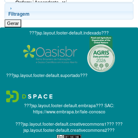
Ordem:
Filtragem
???jsp.layout.footer-default.indexado???
???jsp.layout.footer-default.suportado???
???jsp.layout.footer-default.embrapa???
SAC:
https://www.embrapa.br/fale-conosco
???jsp.layout.footer-default.creativecommons1???
???
jsp.layout.footer-default.creativecommons2???