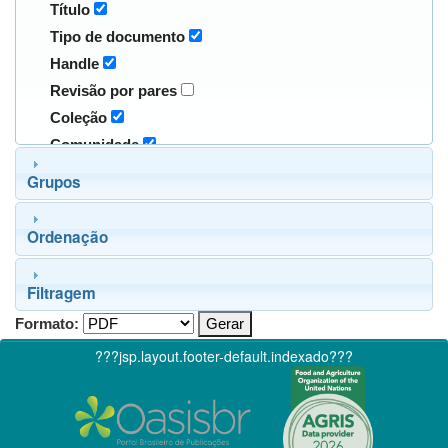
Título
Tipo de documento
Handle
Revisão por pares
Coleção
Comunidade
Grupos
Ordenação
Filtragem
Formato:
???jsp.layout.footer-default.indexado???