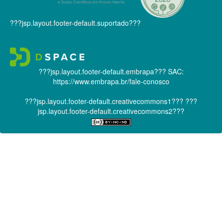
???jsp.layout.footer-default.suportado???
???jsp.layout.footer-default.embrapa???
SAC:
https://www.embrapa.br/fale-conosco
???jsp.layout.footer-default.creativecommons1???
???
jsp.layout.footer-default.creativecommons2???