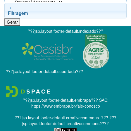
Ordem:
Filtragem
???jsp.layout.footer-default.indexado???
???jsp.layout.footer-default.suportado???
???jsp.layout.footer-default.embrapa???
SAC:
https://www.embrapa.br/fale-conosco
???jsp.layout.footer-default.creativecommons1???
???
jsp.layout.footer-default.creativecommons2???