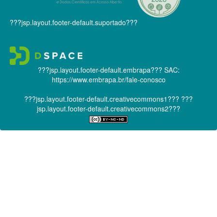
???jsp.layout.footer-default.suportado???
???jsp.layout.footer-default.embrapa???
SAC:
https://www.embrapa.br/fale-conosco
???jsp.layout.footer-default.creativecommons1???
???
jsp.layout.footer-default.creativecommons2???