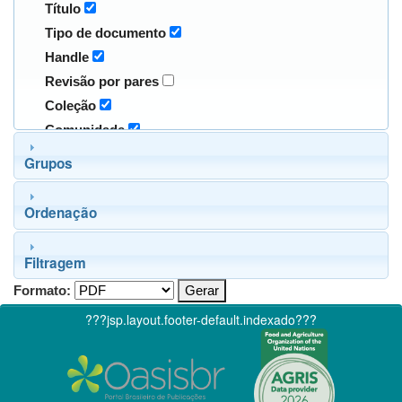
Título
Tipo de documento
Handle
Revisão por pares
Coleção
Comunidade
Grupos
Ordenação
Filtragem
Formato:
???jsp.layout.footer-default.indexado???