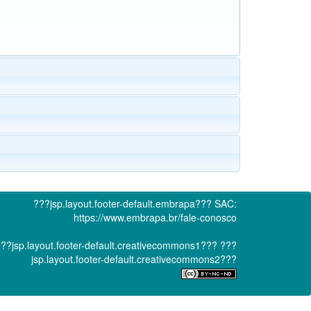
???jsp.layout.footer-default.embrapa???
SAC:
https://www.embrapa.br/fale-conosco
??jsp.layout.footer-default.creativecommons1???
???
jsp.layout.footer-default.creativecommons2???