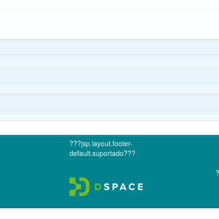
???jsp.layout.footer-
default.suportado???
?