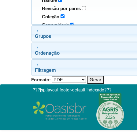
Handle
Revisão por pares
Coleção
Comunidade
Grupos
Ordenação
Filtragem
Formato:
???jsp.layout.footer-default.indexado???